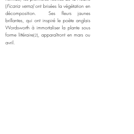
(
Ficaria verna)
 ont brisées la végétation en 
décomposition.  Ses fleurs jaunes 
brillantes, qui ont inspiré le poète anglais 
Wordsworth à immortaliser la plante sous 
forme littéraire
, apparaîtront en mars ou 
[2]
avril.