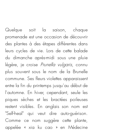
Quelque soit la saison, chaque 
promenade est une occasion de découvrir 
des plantes à des étapes différentes dans 
leurs cycles de vie. Lors de cette balade 
du dimanche après-midi sous une pluie 
légère, je croise 
Prunella vulgaris
, connu 
plus souvent sous le nom de la Brunelle 
commune. Ses fleurs violettes apparaissent 
entre la fin du printemps jusqu'au début de 
l'automne. En hiver, cependant, seule les 
piques sèches et les bractées poileuses 
restent visibles. En anglais son nom est 
"Self-heal" qui veut dire auto-guérison. 
Comme ce nom suggère cette plante, 
appelée « xia ku cao » en Médecine 