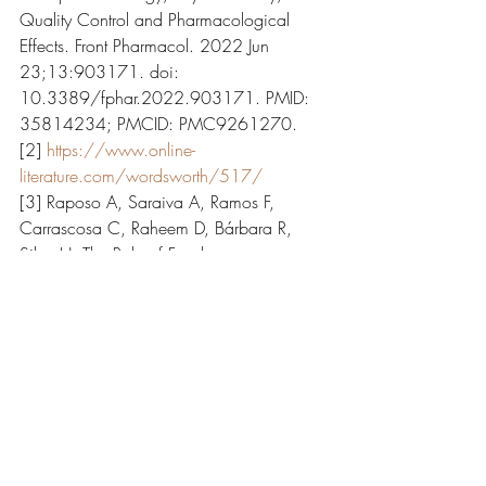
Quality Control and Pharmacological 
Effects. Front Pharmacol. 2022 Jun 
23;13:903171. doi: 
10.3389/fphar.2022.903171. PMID: 
35814234; PMCID: PMC9261270.
[2] 
https://www.online-
literature.com/wordsworth/517/
[3] Raposo A, Saraiva A, Ramos F, 
Carrascosa C, Raheem D, Bárbara R, 
Silva H. The Role of Food 
Supplementation in Microcirculation-A 
Comprehensive Review. Biology (Basel). 
2021 Jul 2;10(7):616. doi: 
10.3390/biology10070616. Erratum 
in: Biology (Basel). 2023 Sep 01;12(9): 
PMID: 34356471; PMCID: 
PMC8301032
[4] Stier-Jarmer M, Throner V, Kirschneck 