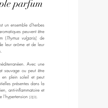
mple parfum
est un ensemble d'herbes 
aromatiques peuvent être 
ym (
Thymus vulgaris)
, de 
de leur arôme et de leur 
s.
 méditerranéen. Avec une 
tat sauvage ou peut être 
en plein soleil et peut 
tielles présentes dans la 
en, anti-inflammatoire et 
e l'hypertension 
.
[2][3]