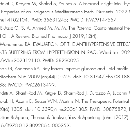
lat D, Krayem M, Khaled S, Younes S. A Focused Insight into Thy
 Properties of an Indigenous Mediterranean Herb. Nutrients. 20
/nu14102104. PMID: 35631245; PMCID: PMC9147557.
El-Aziz G. S. A, Ahmed M. M. M. The Potential Gastrointestinal Hea
ial Oil: A Review. Biomed Pharmacol J 2019;12(4).
J, Mohammed RA. EVALUATION OF THE ANTIHYPERTENSIVE EFFEC
TS SUFFERING FROM HYPERTENSION IN IRAQ. Wiad Lek. 202
0/WLek202312110. PMID: 38290025
an G, Anderson RA. Bay leaves improve glucose and lipid profile 
in Biochem Nutr. 2009 Jan;44(1):52-6. doi: 10.3164/jcbn.08-18
88; PMCID: PMC2613499.
nditti A, Sharifi-Rad M, Kręgiel D, Sharifi-Rad J, Durazzo A, Lucarini
olak H, Azzini E, Setzer WN, Martins N. The Therapeutic Potential o
20(6):1305. doi: 10.3390/ijms20061305. PMID: 30875872
istian & Agana, Theresa & Boakye, Yaw & Apenteng, John. (2017). 
16/B978-0-12-809286-6.00025-X.