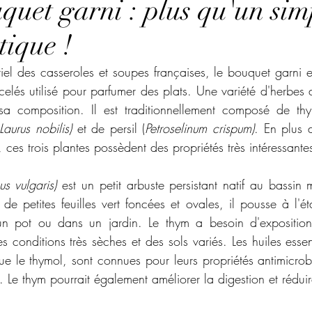
quet garni : plus qu'un si
ique !
iel des casseroles et soupes françaises, le bouquet garni 
celés utilisé pour parfumer des plats. Une variété d'herbes 
 sa composition. Il est traditionnellement composé de th
Laurus nobilis) 
et de persil (
Petroselinum crispum)
. En plus 
, ces trois plantes possèdent des propriétés très intéressante
s vulgaris) 
est un petit arbuste persistant natif au bassin
 de petites feuilles vert foncées et ovales, il pousse à l'é
un pot ou dans un jardin. Le thym a besoin d'exposition 
s conditions très sèches et des sols variés. Les huiles essen
que le thymol, sont connues pour leurs propriétés antimicrobi
. Le thym pourrait également améliorer la digestion et réduir