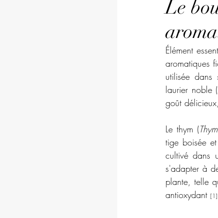
Le bou
aromat
Élément essent
aromatiques fi
utilisée dans
laurier noble (
goût délicieux
Le thym (
Thymu
tige boisée et
cultivé dans 
s'adapter à de
plante, telle 
antioxydant 
[1]