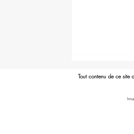
Tout contenu de ce site 
Ima
Qui décide si une plante 
toxique ou médicinale ?