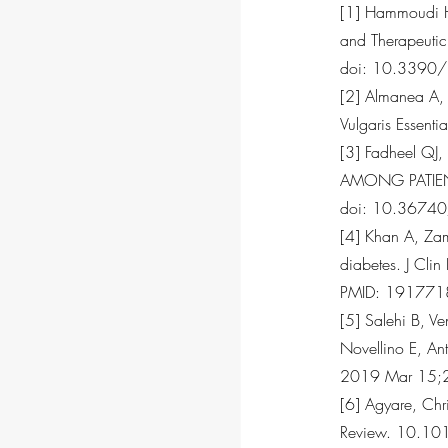
[1] Hammoudi Ha
and Therapeutic
doi: 10.3390
[2] Almanea A, 
Vulgaris Essent
[3] Fadheel Q
AMONG PATIEN
doi: 10.3674
[4] Khan A, Zam
diabetes. J Cl
PMID: 191771
[5] Salehi B, Ve
Novellino E, Ant
2019 Mar 15;
[6] Agyare, Chr
Review. 10.10