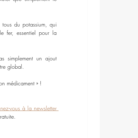
t tous du potassium, qui 
 fer, essentiel pour la 
s simplement un ajout 
tre global.
ton médicament » !
nez-vous à la newsletter 
ratuite.