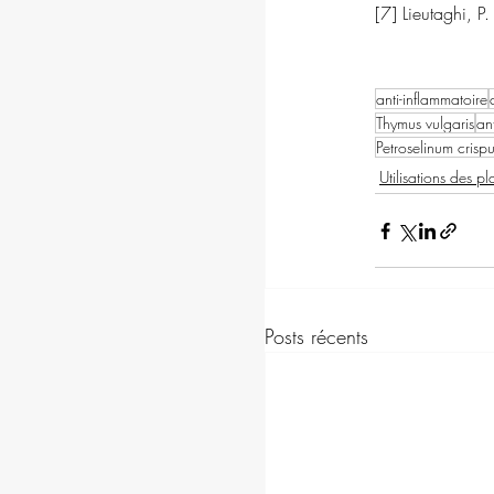
[7] Lieutaghi, P.
anti-inflammatoire
Thymus vulgaris
an
Petroselinum crisp
Utilisations des pl
Posts récents