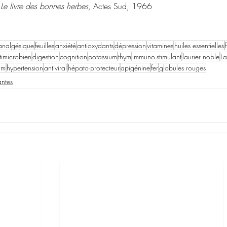
 
Le livre des bonnes herbes, 
Actes Sud, 1966
analgésique
feuilles
anxiété
antioxydants
dépression
vitamines
huiles essentielles
timicrobien
digestion
cognition
potassium
thym
immuno-stimulant
laurier noble
La
um
hypertension
antiviral
hépato-protecteur
apigénine
fer
globules rouges
antes