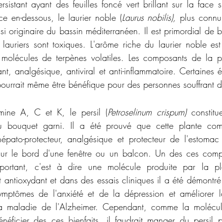
ersistant ayant des feuilles foncé vert brillant sur la face 
ce en-dessous, le laurier noble (
Laurus nobilis), 
plus
connu
i originaire du bassin méditerranéen. Il est primordial de bie
 lauriers sont toxiques. L'arôme riche du laurier noble es
molécules de terpènes volatiles. Les composants de la pl
nt, analgésique, antiviral et anti-inflammatoire. Certaines 
pourrait même être bénéfique pour des personnes souffrant 
mine A, C et K, le persil (
Petroselinum crispum)
 constitu
 du bouquet garni. Il a été prouvé que cette plante co
hépato-protecteur, analgésique et protecteur de l'estomac
ur le bord d'une fenêtre ou un balcon. Un des ces compo
mportant, c'est à dire une molécule produite par la pl
t antioxydant et dans des essais cliniques il a été démontré 
ymptômes de l'anxiété et de la dépression et améliorer l
la maladie de l'Alzheimer. Cependant, comme la molécul
néficier des ces bienfaits, il faudrait manger du persil p