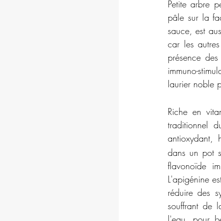
Petite arbre p
pâle sur la fa
sauce, est auss
car les autres
présence des 
immuno-stimula
laurier noble 
Riche en vita
traditionnel
antioxydant, 
dans un pot s
flavonoïde i
L'apigénine es
réduire des s
souffrant de 
l'eau, pour bé