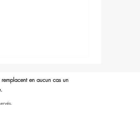
ne remplacent en aucun cas un
é.
ervés.
De mauvaise herbe collante à
super plante : les bienfaits et
usages du gaillet gratteron
(Galium aparine)