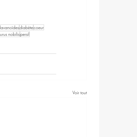
flavanoïdes
diabète
coeur
urus nobilis
persil
Voir tout