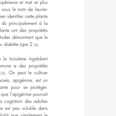
supérieure et mat et plus 
 sous le nom de laurier-
n identifier cette plante 
t dû principalement à la 
ante ont des propriétés 
études démontrent que le 
du diabète type 2 
.
[4]
e le troisième ingrédient 
mmune a des propriétés 
 
. On peut le cultiver 
[5]
sés, apigénine, est un 
ante pour se protéger. 
que l'apigénine pourrait 
a cognition des adultes 
e est peu soluble dans 
lutôt que simplement le 