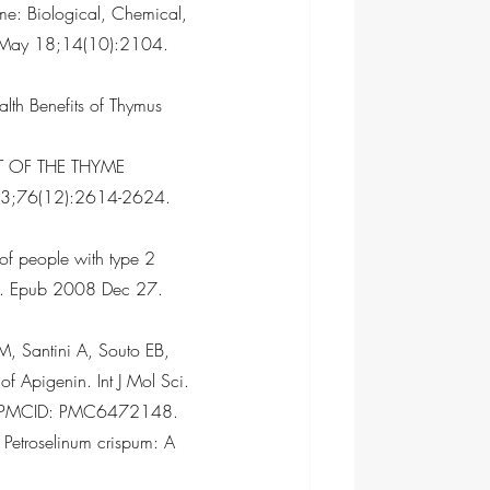
me: Biological, Chemical, 
22 May 18;14(10):2104. 
lth Benefits of Thymus 
T OF THE THYME 
3;76(12):2614-2624. 
of people with type 2 
8. Epub 2008 Dec 27. 
 M, Santini A, Souto EB, 
f Apigenin. Int J Mol Sci. 
; PMCID: PMC6472148.
Petroselinum crispum: A 