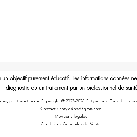
a un objectif purement éducatif. Les informations données 
diagnostic ou un traitement par un professionnel de sant
ges, photos et texte Copyright @ 2023-2026 Cotyledons. Tous droits rés
Contact :
cotyledons@gmx.com
est
Qu'est-ce que l'herboristerie et
Mentions légales
comment fonctionnent les
Conditions Générales de Vente
remèdes à base de plantes ?