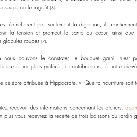
la soupe ou le ragoût 
.
[6]
es n'améliorent pas seulement la digestion, ils contiennen
nir la tension et promeut la santé du cœur, ainsi que le
s globules rouges 
.
[7]
nous pouvons le constater, le bouquet garni, n'est pa
icieux à nos plats préférés, il contribue aussi à notre bien-ê
e célèbre attribuée à Hippocrate, «  Que ta nourriture soit 
tez recevoir des informations concernant les ateliers, 
abon
en plus vous recevrez la recette de trois boissons du jardin g