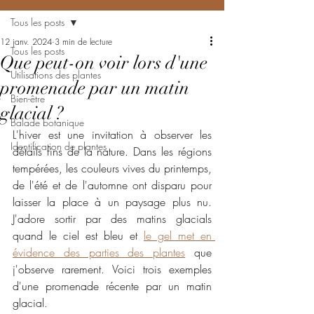
Tous les posts
12 janv. 2024
3 min de lecture
Tous les posts
Que peut-on voir lors d'une
Utilisations des plantes
promenade par un matin
Bien-être
glacial ?
Balade botanique
L'hiver est une invitation à observer les 
Identification de plantes
détails fins de la nature. Dans les régions 
tempérées, les couleurs vives du printemps, 
de l'été et de l'automne ont disparu pour 
laisser la place à un paysage plus nu. 
J'adore sortir par des matins glacials 
quand le ciel est bleu et 
le gel met en 
évidence des parties des plantes
 que 
j'observe rarement. Voici trois exemples 
d'une promenade récente par un matin 
glacial.