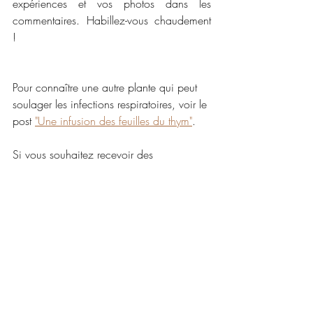
expériences et vos photos dans les 
commentaires. Habillez-vous chaudement 
!
Pour connaître une autre plante qui peut 
soulager les infections respiratoires, voir le 
post 
"Une infusion des feuilles du thym"
. 
Si vous souhaitez recevoir des 
informations concernant les balades 
botaniques, 
abonnez-vous à la newsletter 
mensuelle
 et en plus vous recevrez la 
recette de trois boissons du jardin gratuite.
[1] Mahmoudzadeh E, Nazemiyeh H, 
Hamedeyazdan S. Anti-inflammatory 
Properties of the Genus 
Symphytum
 L.: A 