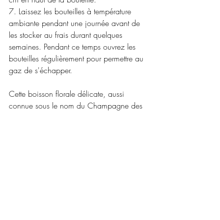
7. Laissez les bouteilles à température 
ambiante pendant une journée avant de 
les stocker au frais durant quelques 
semaines. Pendant ce temps ouvrez les 
bouteilles régulièrement pour permettre au 
gaz de s'échapper. 
Cette boisson florale délicate, aussi 
connue sous le nom du Champagne des 
Fées, est idéale lors de rencontres 
estivales. Santé !
Si vous souhaitez recevoir des 
informations concernant les ateliers, 
abonnez-vous à la newsletter mensuelle
 et 
en plus vous recevrez la recette de trois 
boissons du jardin gratuite.