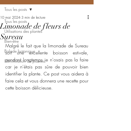
Tous les posts
10 mai 2024
3 min de lecture
Tous les posts
Limonade de fleurs de
Utilisations des plantes
Sureau
Bien-être
Malgré le fait que la limonade de Sureau 
Balade botanique
soit une excellente boisson estivale, 
pendant longtemps je n'osais pas la faire 
Identification de plantes
car je n'étais pas sûre de pouvoir bien 
identifier la plante. Ce post vous aidera à 
faire cela et vous donnera une recette pour 
cette boisson délicieuse.