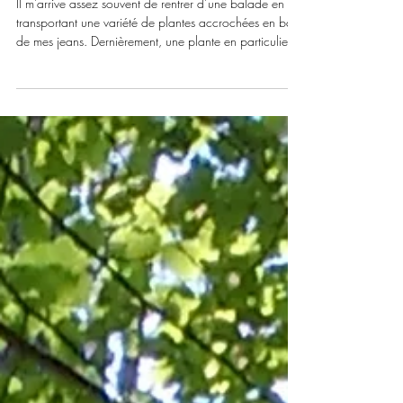
gaillet gratteron (Galium aparine)
Il m’arrive assez souvent de rentrer d’une balade en
transportant une variété de plantes accrochées en bas
de mes jeans. Dernièrement, une plante en particulier,
est devenue une amie collante qui refuse de se
détacher quand je rentre du jardin. Je parle du gaillet
gratteron (Galium aparine) avec ses petits crochets sur
ses feuilles, ses tiges et même ses fruits qui fonctionnent
comme du scratch naturel. Cette caractéristique lui
permet de s’agripper aux autres plantes (et mes