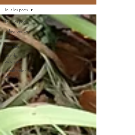
Tous les posts
Tous les posts
Utilisations des
plantes
Bien-être
Balade
botanique
Identification de
plantes