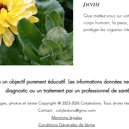
peau
Que mettez-vous sur vo
corps humain, la peau, 
protéger les organes inte
dans le maintien de l'h
intérieur d'équilibre qu
correctement. Les facteu
changent la structure de
l’extérieur au quotidien
a un objectif purement éducatif. Les informations données 
diagnostic ou un traitement par un professionnel de sant
ges, photos et texte Copyright @ 2023-2026 Cotyledons. Tous droits rés
Contact :
cotyledons@gmx.com
Mentions légales
Conditions Générales de Vente