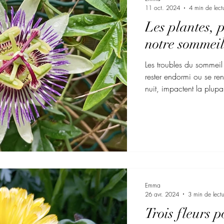
11 oct. 2024
4 min de lect
Les plantes, 
notre sommeil
Les troubles du sommeil t
rester endormi ou se ren
nuit, impactent la plu
Personnellement, j'ai te
nuit et ensuite j'ai du 
que je revis les évèneme
que je pense au lendem
régulation des hormones
Emma
26 avr. 2024
3 min de lectu
Trois fleurs 