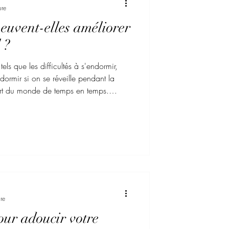
ure
peuvent-elles améliorer
 ?
els que les difficultés à s'endormir,
dormir si on se réveille pendant la
part du monde de temps en temps.
ndance à me réveiller au milieu de la
mal à me rendormir. Parfois, c'est parce
nts de la journée, parfois c'est parce
ain. Un bon sommeil est vital pour la
, la diminution de l'inflamma
re
pour adoucir votre