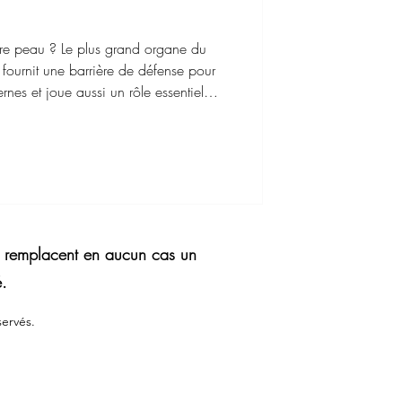
tre peau ? Le plus grand organe du
fournit une barrière de défense pour
rnes et joue aussi un rôle essentiel
oméostase [1]. L'homéostase est un état
i permet au corps de fonctionner
rs naturels et environnementaux
 la peau de l'intérieur ainsi que de
. Voici trois fleurs communes qui soigne
ne remplacent en aucun cas un
é.
ervés.