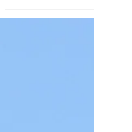
s'endormir, rester endormi ou se rendormir si on se
réveille pendant la nuit, impactent la plupart du monde
de temps en temps. Personnellement, j'ai tendance à
me réveiller au milieu de la nuit et ensuite j'ai du mal à
me rendormir. Parfois, c'est parce que je revis les
évènements de la journée, parfois c'est parce que je
pense au lendemain. Un bon sommeil est vital pour la
régulation des hormones, la diminution de l'inflamma