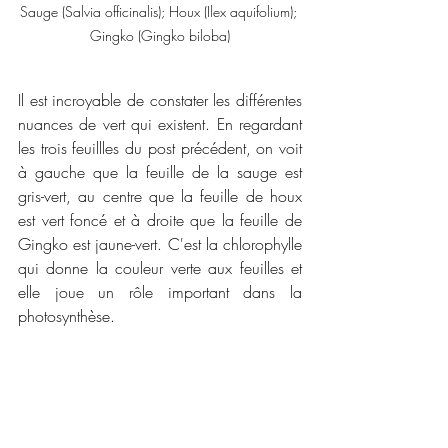
Sauge (Salvia officinalis); Houx (Ilex aquifolium); 
Gingko (Gingko biloba)
Il est incroyable de constater les différentes 
nuances de vert qui existent. En regardant 
les trois feuillles du post précédent, on voit 
à gauche que la feuille de la sauge est 
gris-vert, au centre que la feuille de houx 
est vert foncé et à droite que la feuille de 
Gingko est jaune-vert. C'est la chlorophylle 
qui donne la couleur verte aux feuilles et 
elle joue un rôle important dans la 
photosynthèse.