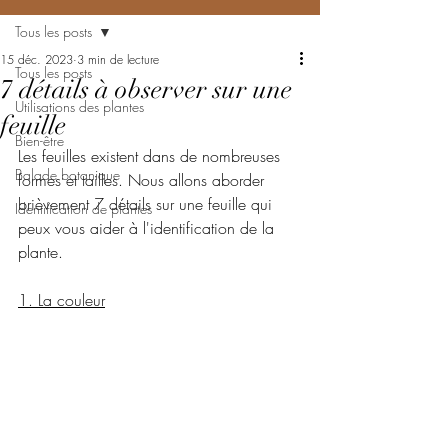
Tous les posts
15 déc. 2023
3 min de lecture
Tous les posts
7 détails à observer sur une
Utilisations des plantes
feuille
Bien-être
Les feuilles existent dans de nombreuses 
Balade botanique
formes et tailles. Nous allons aborder 
brièvement 7 détails sur une feuille qui 
Identification de plantes
peux vous aider à l'identification de la 
plante. 
1. La couleur