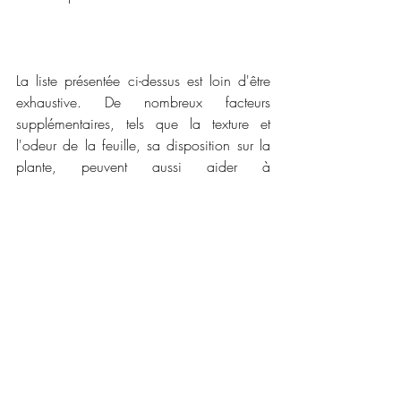
La liste présentée ci-dessus est loin d'être 
exhaustive. De nombreux facteurs 
supplémentaires, tels que la texture et 
l'odeur de la feuille, sa disposition sur la 
plante, peuvent aussi aider à 
l'identification de la plante. Ces facteurs 
seront explorées dans d'autres postes. En 
attendant, profitez bien de la diversité 
extraordinaire des feuillages qui nous 
entourent !
Pour plus d'informations sur l'utilisation des 
feuilles, consultez 
"Une infusion des feuilles 
du thym"
 et 
"Pourquoi manger des feuilles 