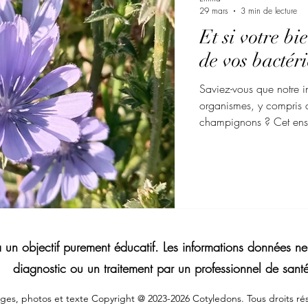
29 mars
3 min de lecture
Et si votre bi
de vos bactéri
Saviez-vous que notre int
organismes, y compris d
champignons ? Cet ense
microbiote intestinal et
un rôle clé dans notre d
même notre humeur et no
nombreuses fonctions, le
la flore intestinale, faci
a un objectif purement éducatif. Les informations données 
diagnostic ou un traitement par un professionnel de sant
ges, photos et texte Copyright @ 2023-2026 Cotyledons. Tous droits rés