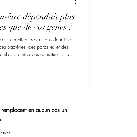
en-être dépendait plus
es que de vos gènes ?
estin contient des trillions de micro-
es bactéries, des parasites et des
mble de microbes constitue notre
 est unique à chaque individu. Il joue
igestion, notre système immunitaire, et
tre santé mentale. Parmi ses
 microbiote intestinale, aussi appelé
lite l’assimilation des nutriments, p
ne remplacent en aucun cas un
é.
ervés.