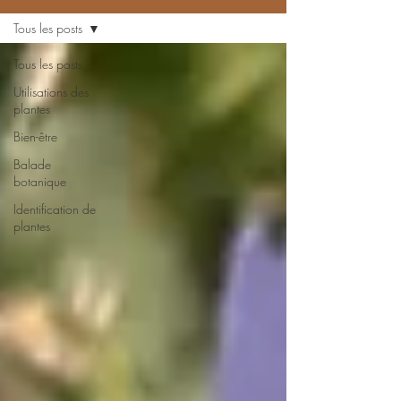
Tous les posts
Tous les posts
Utilisations des
plantes
Bien-être
Balade
botanique
Identification de
plantes