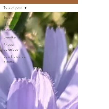
Tous les posts
Tous les posts
Utilisations des
plantes
Bien-être
Balade
botanique
Identification de
plantes